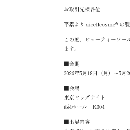
お取引先様各位
平素より aicellcosm
この度、
ビューティーワール
ます。
■会期
2026年5月18日（月）〜5月
■会場
東京ビッグサイト
西4ホール K004
■出展内容