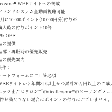
ellcosme® WEBサイトへの掲載
デマンドシステム全動画視聴可能
月に10,000ポイント(10,000円分)付与※
購入時の付与ポイント10倍
% OFF
品の提供
品薄・再販時の優先販売
品の優先案内
条件：
ケートフォームにご回答必須
WEBサイトから年間3回以上かつ累計20万円以上のご購
ックまたはサロンでのaicellcosme®のピーリング
件を満たさない場合はポイントの付与はございません。