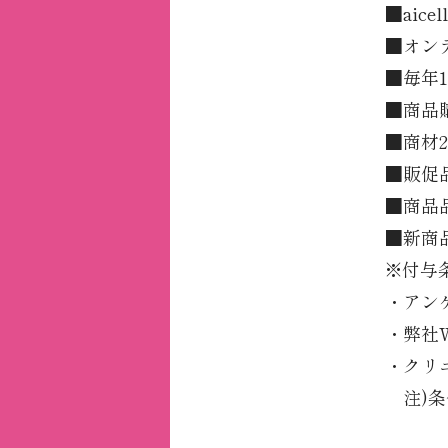
■aic
■オン
■毎年1
■商品
■商材2
■販促
■商品
■新商
※付与
・アン
・弊社
・クリニ
注)条