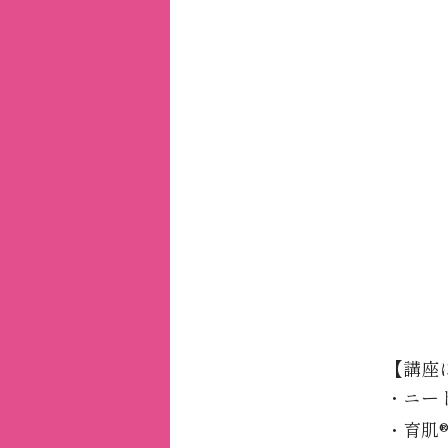
【講座
・ニー
・育肌