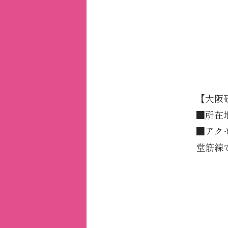
【大阪
■所在地
■アク
堂筋線