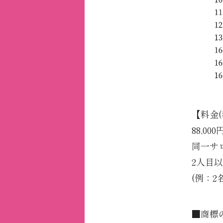
【料金(
88,00
同一サロ
2人目以
(例：2
■商標