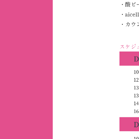
・酸ピ
・aice
・カウ
スケジ