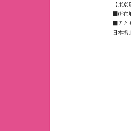
【東京
■所在
■アク
日本橋