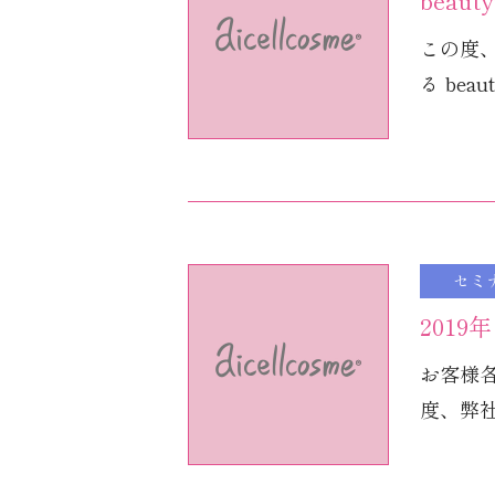
beau
この度、
る beaut
セミ
201
お客様
度、弊社