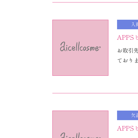
入
APP
お取引
ておりま
欠
APP