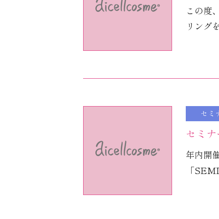
この度、
リングを
セミ
セミナ
年内開
「SEM