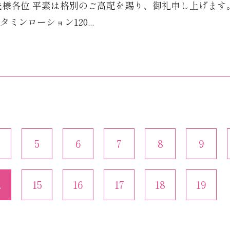
先様各位 平素は格別のご高配を賜り、御礼申し上げます
タミンローション120...
5
6
7
8
9
4
15
16
17
18
19