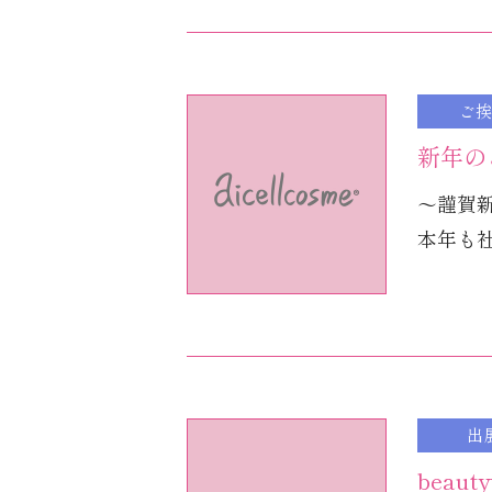
ご挨
新年の
～謹賀
本年も社
出
beaut