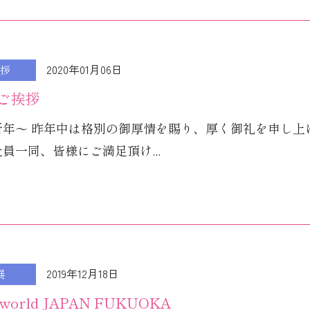
2020年01月06日
拶
ご挨拶
新年～ 昨年中は格別の御厚情を賜り、厚く御礼を申し上
員一同、皆様にご満足頂け...
2019年12月18日
展
yworld JAPAN FUKUOKA