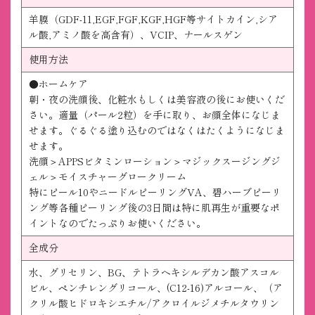
羊膜（GDF-11,EGF,FGF,KGF,HGF等サイトカイン,シア
ル酸,アミノ酸を高含有）、VCIP、ナールスゲン
使用方法
●ホームケア
朝・夜の洗顔後、化粧水もしくは美容液の後にお使いくだ
さい。適量（パール2粒）を手に取り、お顔全体になじま
せます。ぐるぐる塗り込むのではなくはたくようになじま
せます。
洗顔＞APPSビタミンローション＞マジックスージングジ
ェル＞モイスチャーグロークリーム
特にピール10やニードルピーリングVA、碧ハーブピーリ
ング等各種ピーリング後の3日間は特に肌再生が重要なポ
イントなのでたっぷりお使いください。
全成分
水、グリセリン、BG、テトラヘキシルデカン酸アスコル
ビル、ペンチレングリコール、(C12-16)アルコール、（ア
クリル酸ヒドロキシエチル/アクロイルジメチルタウリン