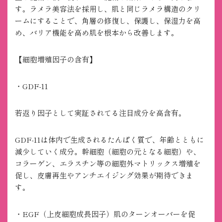
す。ラメラ美容法を採用し、肌と同じラメラ構造のクリ
ームにすることで、角層の修復し、保護し、保湿力を高
め、バリア機能を高め肌を根本から改善します。
【細胞増殖因子の含有】
・GDF-11
若返り因子として実証されてる注目成分を高含有。
GDF-11は体内で生成されるたんぱく質で、年齢とともに
減少していく成分。幹細胞（細胞の元となる細胞）や、
コラーゲン、エラスチン等の細胞外マトリックス増殖を
促し、皮膚再生やアンチエイジング効果が期待できま
す。
・EGF（上皮細胞成長因子）肌のターンオーバーを促