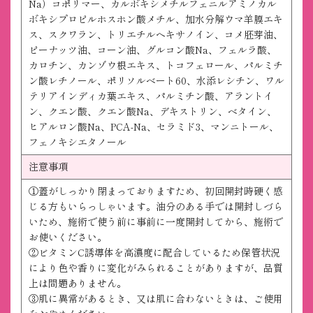
Na）コポリマー、カルボキシメチルフェニルアミノカル
ボキシプロピルホスホン酸メチル、加水分解ウマ羊膜エキ
ス、スクワラン、トリエチルヘキサノイン、コメ胚芽油、
ピーナッツ油、コーン油、グルコン酸Na、フェルラ酸、
カロチン、カンゾウ根エキス、トコフェロール、パルミチ
ン酸レチノール、ポリソルベート60、水添レシチン、ワル
テリアインディカ葉エキス、パルミチン酸、アラントイ
ン、クエン酸、クエン酸Na、デキストリン、ベタイン、
ヒアルロン酸Na、PCA-Na、セラミド3、マンニトール、
フェノキシエタノール
注意事項
①蓋がしっかり閉まっておりますため、初回開封時硬く感
じる方もいらっしゃいます。油分のある手では開封しづら
いため、施術で使う前に事前に一度開封してから、施術で
お使いください。
②ビタミンC誘導体を高濃度に配合しているため保管状況
により色や香りに変化がみられることがありますが、品質
上は問題ありません。
③肌に異常があるとき、又は肌に合わないときは、ご使用