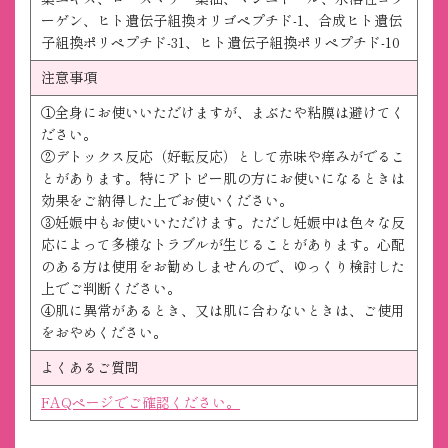
ーゲン、ヒト遺伝子組換オリゴペプチド-1、合成ヒト遺伝
子組換ポリペプチド-31、ヒト遺伝子組換ポリペプチド-10
注意事項
①全身にお使いいただけますが、まぶたや粘膜は避けてく
ださい。
②デトックス反応（好転反応）として赤味や痒みがでるこ
とがあります。特にアトピー肌の方にお使いになるときは
効果をご納得した上でお使いください。
③妊娠中もお使いいただけます。ただし妊娠中は色々な反
応によって多様なトラブルが生じることがあります。心配
のある方は使用をお勧めしませんので、ゆっくり検討した
上でご判断ください。
④肌に異常があるとき、又は肌に合わないときは、ご使用
をおやめください。
よくあるご質問
FAQページでご確認ください。