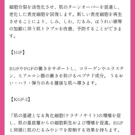
細胞分裂を活性化させ、肌のターンオーバーを促進し、
老化した表皮細胞を回復します。新しい表皮細胞を再生
させることにより、しみ、しわ、たるみ、ほうれい線等
の加齢に伴う肌トラブルを改善、予防することができま
す。
【IGF】
EGFやFGFの働きをサポートし、コラーゲンやエラスチ
ン、ヒアルロン酸の働きを助けるペプチド成分。 うるお
い・ハリ・弾力のある健康な肌へ導きます。
【KGF-2】
「肌の基礎となる角化細胞(ケラチノサイト)の増殖を促
し、肌の基底層からの細胞新生および増殖を促進。EGF
と同様に肌のたるみやシワを抑制する効果を持ちます。