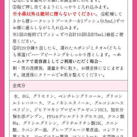
②気になる箇所から順にお顔全体にのせます。
③指で押し当てるようにしっかりと入れ込みます。
※小鼻以外は絶対に擦らないでください。
④乾燥して
きから碧シークレットブースタ―を1プッシュ(0.5mL)ずつ
お顔に垂らしながら入れ込みます。
※1回の施術で1プッシュずつ合計10回(合計5mL)最低ご使
用ください。
⑤約20分繰り返したら、濡れたスポンジとタオル(どちら
も常温)でハーブピーリングをしっかり落とします。
～ホ
ームケアで美容液としてご利用いただく場合～
朝・夜の洗顔後、適量を手に取り、お顔全体になじませま
す。浸透後にクリームでお肌を整えてください。
全成分
水、BG、グリセリン、ペンチレングリコール、グリコシ
ルトレハロース、フェノキシエタノール、グルコシルヘス
ペリジン、ジヒドロキシプロピルアルギニンHCl、加水分
解水添デンプン、PPG-6デシルテトラデセス-20、クエン酸
Na、グリシルグリシン、グリチルリチン酸2K、クエン
酸、ラベンダー油、グレープフルーツ果皮油、コンフリー
葉エキス、ローズマリー葉油、マンニトール、水溶性コラ