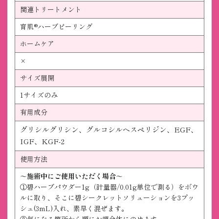
関連トリートメント
育肌®ハーブピーリング
ホームケア
×
サイズ展開
1サイズのみ
有用成分
グリシルグリシン、
グルコシルヘスペリジン、
EGF、
IGF、
KGF-2
使用方法
～施術中にご使用いただく場合～
①碧ハーブパウダー1g（計量器/0.01g単位で測る）をボウ
ルに取り、そこに碧シークレットソリューションを3プッ
シュ(3mL)入れ、素早く混ぜます。