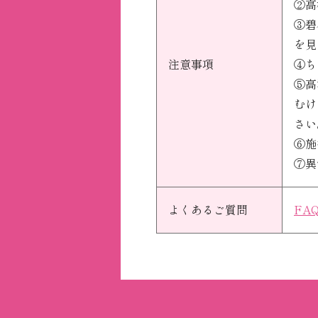
②高
③碧
を見
注意事項
④ち
⑤高
むけ
さい
⑥施
⑦異
よくあるご質問
FA