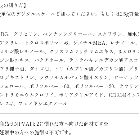
.5gの測り方】
01g単位のデジタルスケールで測ってください。もしくは2.5g計
BG、グリセリン、ペンチレングリコール、スクワラン、加水
アクリレートクロスポリマー-6、ジメチルMEA、レチノール
ミチン酸レチノール、クリスマムマリチマムエキス、β-カロチ
ジン根エキス、バクチオール、テトラヘキシルデカン酸アスコ
ワリ種子油、ダイズ油、トリ（カプリル酸／カプリン酸）グリ
ロデキストリン、ラウリルカルバミン酸イヌリン、ピーナッツ
フェロール、ポリソルベート60、ポリソルベート20、ラウリ
ントリモニウムクロリド、ポリアクリルアミド、(C13,14)イ
レス-7、フェノキシエタノール
商品はNPVA1と2に慣れた方へ向けた商材です※
妊娠中の方への施術は不可です。