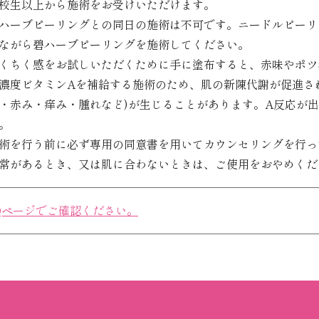
校生以上から施術をお受けいただけます。
ハーブピーリングとの同日の施術は不可です。ニードルピーリン
ながら碧ハーブピーリングを施術してください。
くちく感をお試しいただくために手に塗布すると、赤味やポツ
濃度ビタミンAを補給する施術のため、肌の新陳代謝が促進さ
・赤み・痒み・腫れなど)が生じることがあります。A反応が
。
術を行う前に必ず専用の同意書を用いてカウンセリングを行っ
常があるとき、又は肌に合わないときは、ご使用をおやめくだ
Qページでご確認ください。