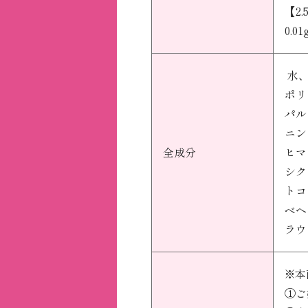
【2
0.
水、
ポリ
パル
ニン
全成分
ヒマ
シク
トコ
ベヘ
ラウ
※本
①ご