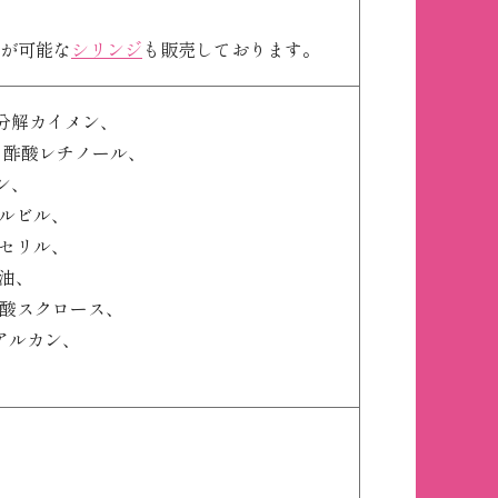
量が可能な
シリンジ
も販売しております。
分解カイメン、
、酢酸レチノール、
ン、
ルビル、
セリル、
油、
ン酸スクロース、
ソアルカン、