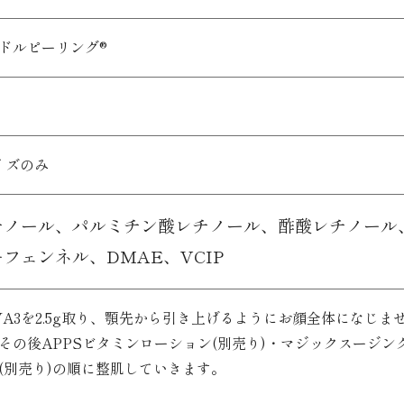
ドルピーリング®
イズのみ
チノール、
パルミチン酸レチノール、
酢酸レチノール
ーフェンネル、
DMAE、
VCIP
VA3を2.5g取り、顎先から引き上げるようにお顔全体になじ
その後APPSビタミンローション(別売り)・マジックスージン
(別売り)の順に整肌していきます。