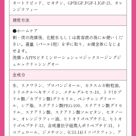
オートリピッド、ビオチン、GF(EGF,FGF-1,IGF-2)、オレ
ンジラフィー
使用方法
●ホームケア
朝・夜の洗顔後、化粧水もしくは美容液の後にお使いくだ
さい。適量（パール1粒）を手に取り、お顔全体になじま
せます。
洗顔＞APPSビタミンローション＞マジックスージングジ
ェル＞ナリッシングオー
全成分
水、スクワラン、プロパンジオール、カラスムギ穀粒油、
トリエチルヘキサノイン、メチルグルセス-10、トリ(カプ
リル酸／カプリン酸)グリセリル、ペンチレングリコー
ル、シア脂、ステアリン酸PEG-100、ステアリン酸グリセ
リル、ステアリン酸、ステアリン酸ソルビタン、セタノー
ル、オレンジラフィー油、ヒトオリゴペプチド-1、ヒトオ
リゴペプチド-13、合成遺伝子組換人ポリペプチド-31、ト
コフェロール、ジメチコン、(C13,14)イソパラフィン、ア