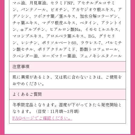
マニ油、月見草油、セラミドNP、アセチルグルコサミ
ン、パンテノール、ビオチン、アカヤジオウ根エキス、ア
デノシン、ツボクサ葉／茎エキス、加水分解コラーゲン、
チャ葉エキス、マグワ根皮エキス、ベタイン、アラントイ
ン、α-アルブチン、ヒアルロン酸Na、イモセミルエキス、
マコンブエキス、アロエベラ葉エキス、BG、グリセリ
ン、レシチン、ポリソルベート60、ラウレス-7、パルミチ
ン酸セチル、ポリアクリルアミド、酢酸トコフェロール、
ラベンダー油、ローズマリー葉油、フェノキシエタノール
注意事項
肌に異常があるとき、又は肌に合わないときは、ご使用を
おやめください。
よくあるご質問
冬季限定品となります。湿度が下がってきたら発売開始と
なります。（目安：11月頃～3月頃）
FAQページでご確認ください。