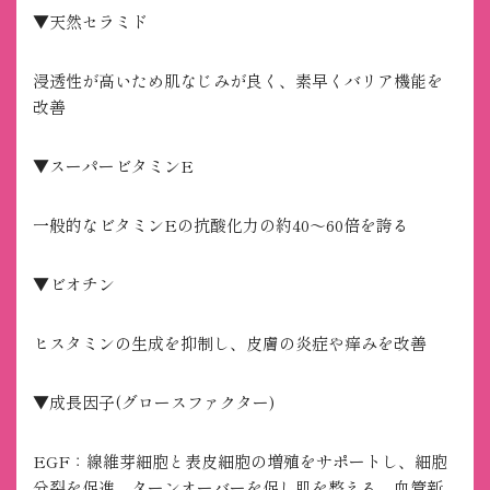
▼天然セラミド
浸透性が高いため肌なじみが良く、素早くバリア機能を
改善
▼スーパービタミンE
一般的なビタミンEの抗酸化力の約40～60倍を誇る
▼ビオチン
ヒスタミンの生成を抑制し、皮膚の炎症や痒みを改善
▼成長因子(グロースファクター)
EGF：線維芽細胞と表皮細胞の増殖をサポートし、細胞
分裂を促進。ターンオーバーを促し肌を整える。血管新