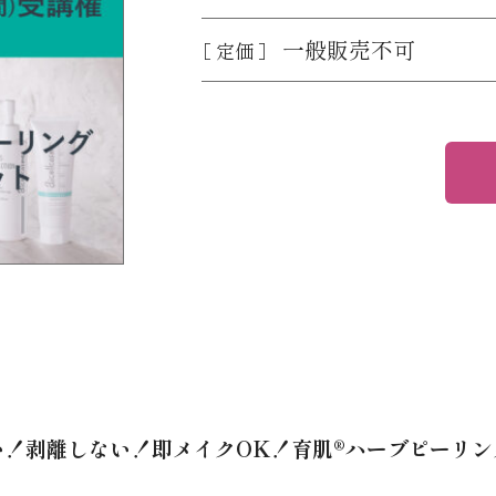
一般販売不可
［ 定価 ］
い！剥離しない！即メイクOK！育肌®ハーブピーリ