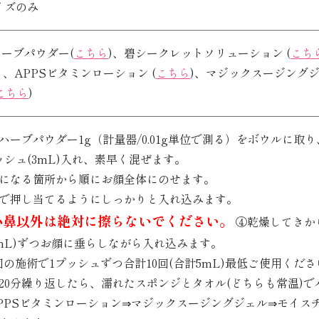
イズのみ
ーブパウダー(
こちら
)、碧シークレットソリューション (
こち
、、APPSビタミンローション (
こちら
)、マジックスージングジ
こちら
)
ハーブパウダー1g（計量器/0.01g単位で測る）をボウルに
ッシュ(3mL)入れ、素早く混ぜます。
になる箇所から順にお顔全体にのせます。
で押し当てるようにしっかりと入れ込みます。
小鼻以外は絶対に擦らないでください。
④乾燥してきか
.5mL)ずつお顔に垂らしながら入れ込みます。
回の施術で1プッシュずつ合計10回(合計5mL)最低ご使用くださ
20分繰り返したら、濡れたスポンジとタオル(どちらも常温)
PPSビタミンローション⇒マジックスージングジェル⇒モイス