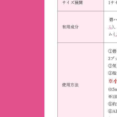
サイズ展開
1サ
碧ハ
有用成分
ら
)
ム (
①碧
3プ
②気
③指
※
使用方法
(0
※1
⑤約
⑥A