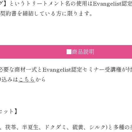
】というトリートメント名の使用はEvangelist
契約書を締結している方に限ります。
■商品説明
要な商材一式とEvangelist認定セミナー受講権が
申込みは
こちら
から
セット】
葉、茯苓、半夏生、ドクダミ、硫黄、シルク)と多種の